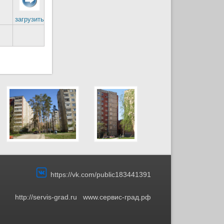
загрузить
https://vk.com/public183441391
http://servis-grad.ru
www.сервис-град.рф