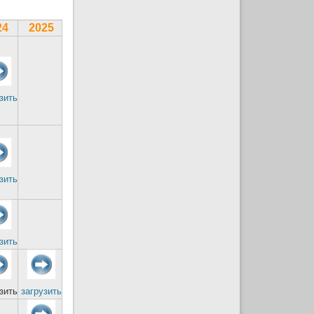
24
2025
зить
зить
зить
зить
загрузить