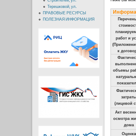
Строителей, ул.
Терешковой, ул.
Информа
ПРАВОВЫЕ РЕСУРСЫ
Перечень
ПОЛЕЗНАЯ ИНФОРМАЦИЯ
стоимос
планируе
работ и у
(Приложен
к догово
Фактичес
выполнен
объемы раб
натураль
показате
Фактичес
затрат
(лицевой с
Акт весен
осмотра жи
дома
Оценк