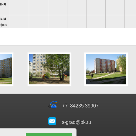
вия
ный
фта
+7 84235 39907
s-grad@bk.ru