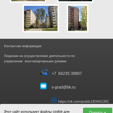
Контактная информация
Лицензии на осуществление деятельности
по
управлени
ю
многоквартирными домами
+7 84235 39907
s-grad@bk.ru
https://vk.com/public183441391
Этот сайт использует файлы cookie для
Принять и
http://servis-grad.ru
www.сервис-град.рф