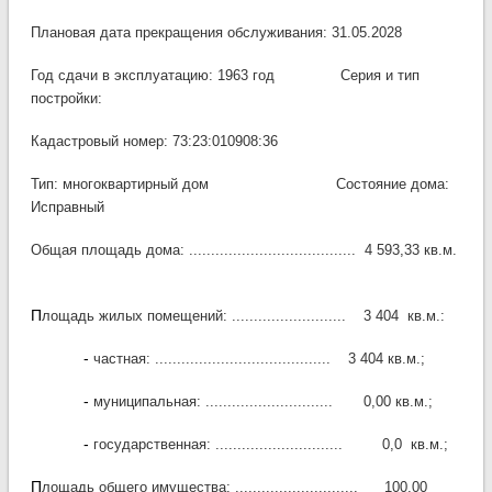
Плановая дата прекращения обслуживания: 31.05.2028
Год сдачи в эксплуатацию: 1963 год Серия и тип
постройки:
Кадастровый номер: 73:23:010908:36
Тип: многоквартирный дом Состояние дома:
Исправный
Общая площадь дома: ...................................... 4 593,33 кв.м.
П
лощадь жилых помещений: .......................... 3 404 кв.м.:
-
частная: ........................................
3 404
кв.м.;
-
муниципальная: ............................. 0,00 кв.м.;
-
государственная: ............................. 0,0 кв.м.;
П
лощадь общего имущества: ............................ 100,00