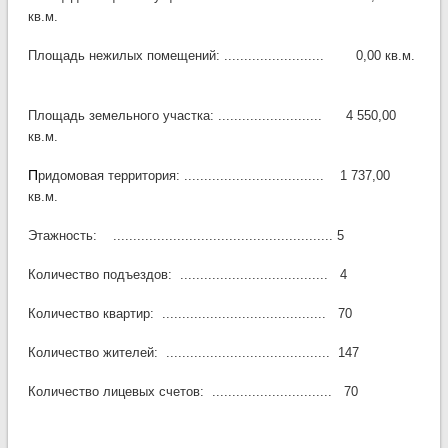
кв.м.
Площадь нежилых помещений: ......................... 0,00 кв.м.
Площадь земельного участка: .......................... 4 550,00
​
кв.м.
П
ридомовая территория: ................................... 1 737,00
кв.м.
Этажность: ....................................................... 5
Количество подъездов: ..................................... 4
Количество квартир: ......................................... 70
Количество жителей: ......................................... 147
Количество лицевых счетов: .............................. 70