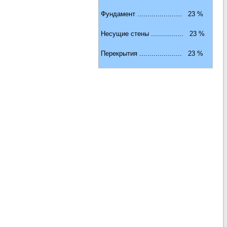
Фундамент ...................... 23 %
Несущие стены ................ 23 %
Перекрытия ..................... 23 %