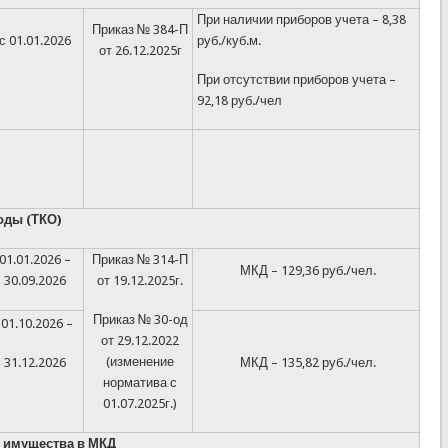
При наличии приборов учета – 8,38
Приказ № 384-П
с 01.01.2026
руб./куб.м.
от 26.12.2025г
При отсутствии приборов учета –
92,18 руб./чел
оды (ТКО)
01.01.2026 –
Приказ № 314-П
МКД – 129,36 руб./чел.
30.09.2026
от 19.12.2025г.
Приказ № 30-од
01.10.2026 –
от 29.12.2022
(изменение
31.12.2026
МКД – 135,82 руб./чел.
норматива с
01.07.2025г.)
 имущества в МКД